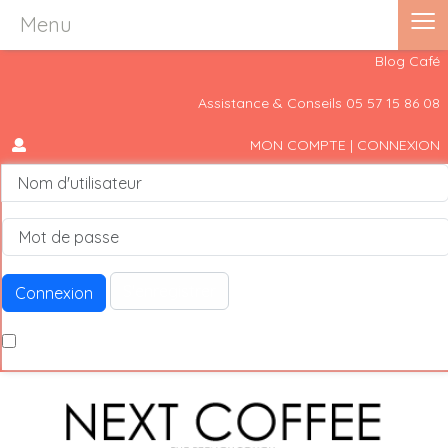
≡
Menu
Blog Café
Assistance & Conseils 05 57 15 86 08
MON COMPTE | CONNEXION
Nom d'utilisateur
S'enregistrer
Connexion
Se rappeler de moi